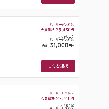
税・サービス料込
29,450
会員価格
円
大人
2
名
1
室
税・サービス料込
31,000
合計
円
~
日付を選択
税・サービス料込
27,740
会員価格
円
大人
2
名
1
室
税・サービス料込