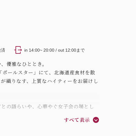
決済
in 14:00~ 20:00 / out 12:00まで
む、優雅なひととき。
「ポールスター」にて、北海道産食材を散
ツが織りなす、上質なハイティーをお届けし
方との語らいや、心華やぐ女子会の場とし
をお過ごしください。
すべて表示