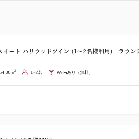
［High Teaメニュー］
★乾杯のスパークリングワイ
★High Tea Stand
7月／ケークサレ、野菜 アン
煮カレー風味、鶏と胡瓜のハ
イート ハリウッドツイン (1～2名様利用) ラウン
バケットサンド、ロールサンド
8月／ケークサレ、アボカド
2
54.00m
1~2名
Wi-Fiあり（無料）
ルト小麦のサラダ、スクラン
★生ハムと季節のサラダ
★季節のポタージュ
★デザートプレート
場所／11階 トップラウンジ
時間：17：30～21：00の
※メニューは仕入れ状況等に