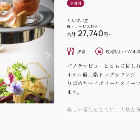
夕食付
大人
2
名
1
室
税・サービス料込
27,740
合計
円~
夕食
現地払い・Web
パノラマビューとともに愉し
ホテル最上階トップラウンジ 
りばめたセイボリーとスイー
ます。
美しい景色とともに、大切な
て、日常を離れた特別な時間
夕食のみの提供となります。