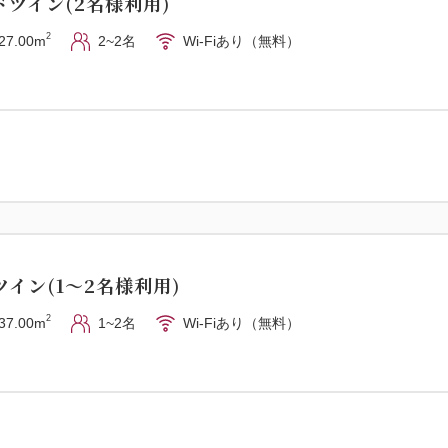
ツイン(2名様利用)
メージです。
2
27.00m
2~2名
Wi-Fiあり（無料）
■公式ホームページ予約特典
チェックアウト時間を通常11：
ーオーセントホテル小樽で、
小樽運河まで徒歩圏内、JR小
オーセントホテル小樽。
アーケードを通ってホテルま
心です。
イン(1～2名様利用)
2
37.00m
1~2名
Wi-Fiあり（無料）