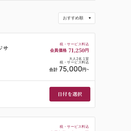
ン
チョビーとニンニクのソース・茄子のオイル
ニーマスタードマヨネーズ、スクランブル・
税・サービス料込
ジサ
71,250
会員価格
円
大人
2
名
1
室
シーザー風・ロマネスコミモザ、ツナとスペ
税・サービス料込
75,000
ブル・バケットサンド、ロールサンド
合計
円
~
日付を選択
「ポールスター」
間でご希望の開始時間をお知らせください。
より変更となる場合もございます。写真はイ
税・サービス料込