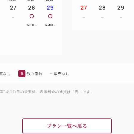
27
28
29
27
28
29
～
15,100
～
17,700
～
室なし
5
残り室数
販売なし
1室1名1泊目の最安値。表示料金の通貨は「円」です。
プラン一覧へ戻る