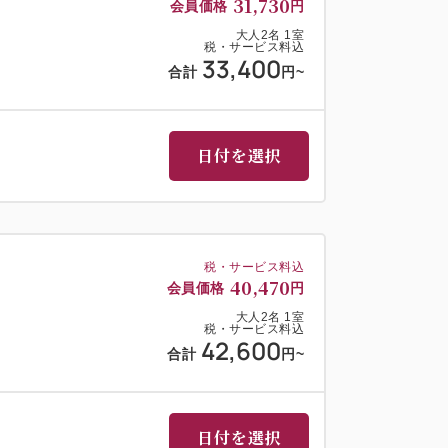
31,730
会員価格
円
大人
2
名
1
室
税・サービス料込
33,400
■
合計
円
~
00を12：00へ延長可能です。
心ゆくまで小樽を満喫する旅－
日付を選択
樽駅からも徒歩5分と抜群のアクセスを誇る
でお越しいただけますので、雨や雪の日も安
税・サービス料込
40,470
会員価格
円
大人
2
名
1
室
税・サービス料込
42,600
合計
円
~
日付を選択